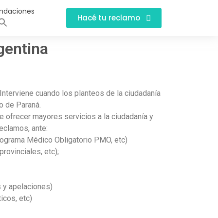
ndaciones
Hacé tu reclamo
gentina
nterviene cuando los planteos de la ciudadanía
lo de Paraná.
e ofrecer mayores servicios a la ciudadanía y
eclamos, ante:
rograma Médico Obligatorio PMO, etc)
rovinciales, etc);
 y apelaciones)
icos, etc)