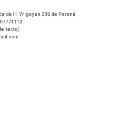
de de H. Yrigoyen 236 de Paraná
007771112
e texto)
ail.com