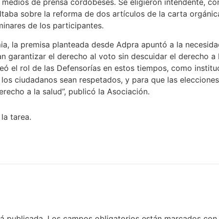
 medios de prensa cordobeses. Se eligieron intendente, con
taba sobre la reforma de dos artículos de la carta orgánic
inares de los participantes.
ia, la premisa planteada desde Adpra apuntó a la necesida
n garantizar el derecho al voto sin descuidar el derecho a 
anteó el rol de las Defensorías en estos tiempos, como insti
 los ciudadanos sean respetados, y para que las elecciones
recho a la salud”, publicó la Asociación.
la tarea.
rá publicada.
Los campos obligatorios están marcados co