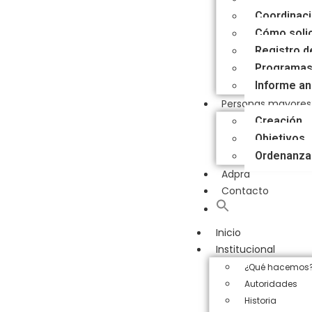
Coordinac
Cómo solic
Registro d
Programa
Informe an
Personas mayores
Creación
Objetivos
Ordenanza
Adpra
Contacto
Inicio
Institucional
¿Qué hacemos
Autoridades
Historia