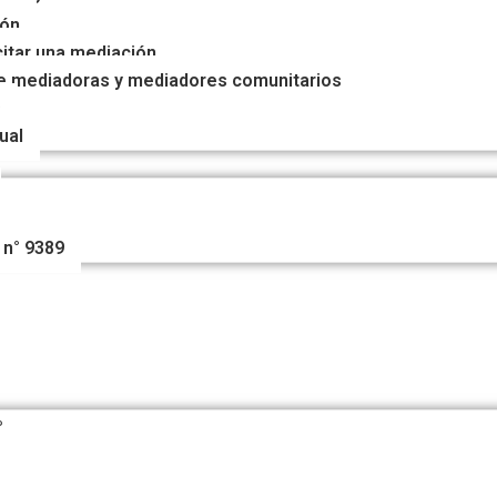
ión
itar una mediación
e mediadoras y mediadores comunitarios
s
ual
 n° 9389
?