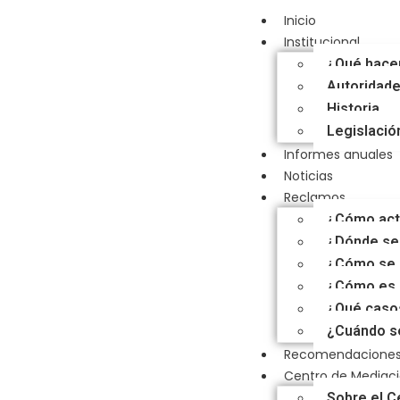
Inicio
Institucional
¿Qué hac
Autoridad
Historia
Legislació
Informes anuales
Noticias
Reclamos
¿Cómo actú
¿Dónde se
¿Cómo se 
¿Cómo es l
¿Qué casos
¿Cuándo se
Recomendacione
Centro de Mediac
Sobre el C