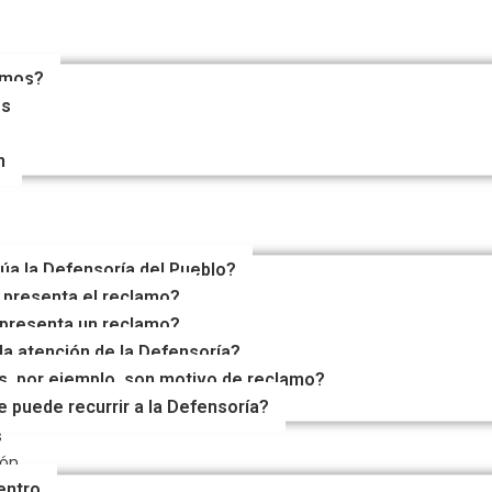
emos?
es
n
a la Defensoría del Pueblo?
 presenta el reclamo?
presenta un reclamo?
a atención de la Defensoría?
, por ejemplo, son motivo de reclamo?
 puede recurrir a la Defensoría?
s
ión
entro